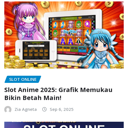
SLOT ONLINE
Slot Anime 2025: Grafik Memukau
Bikin Betah Main!
Zia Agneta
Sep 6, 2025