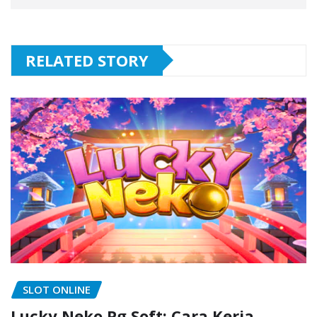
RELATED STORY
SLOT ONLINE
Lucky Neko Pg Soft: Cara Kerja