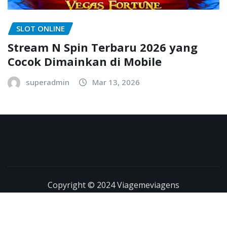
SLOT ONLINE
Stream N Spin Terbaru 2026 yang
Cocok Dimainkan di Mobile
superadmin
Mar 13, 2026
Copyright © 2024 Viagemeviagens
Kebijakan Privasi
Kontak Kami