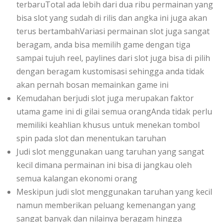
terbaruTotal ada lebih dari dua ribu permainan yang
bisa slot yang sudah di rilis dan angka ini juga akan
terus bertambahVariasi permainan slot juga sangat
beragam, anda bisa memilih game dengan tiga
sampai tujuh reel, paylines dari slot juga bisa di pilih
dengan beragam kustomisasi sehingga anda tidak
akan pernah bosan memainkan game ini
Kemudahan berjudi slot juga merupakan faktor
utama game ini di gilai semua orangAnda tidak perlu
memiliki keahlian khusus untuk menekan tombol
spin pada slot dan menentukan taruhan
Judi slot menggunakan uang taruhan yang sangat
kecil dimana permainan ini bisa di jangkau oleh
semua kalangan ekonomi orang
Meskipun judi slot menggunakan taruhan yang kecil
namun memberikan peluang kemenangan yang
sangat banyak dan nilainya beragam hingga