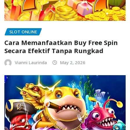
SLOT ONLINE
Cara Memanfaatkan Buy Free Spin
Secara Efektif Tanpa Rungkad
Vianni Laurinda
May 2, 2026