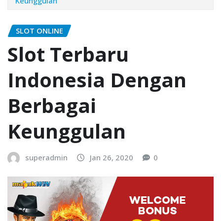
Keunggulan
SLOT ONLINE
Slot Terbaru
Indonesia Dengan
Berbagai
Keunggulan
superadmin
Jan 26, 2020
0