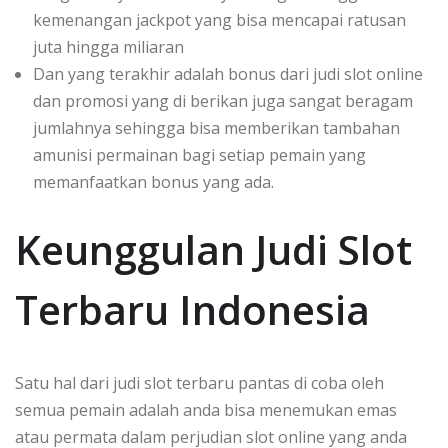
kemenangan jackpot yang bisa mencapai ratusan
juta hingga miliaran
Dan yang terakhir adalah bonus dari judi slot online
dan promosi yang di berikan juga sangat beragam
jumlahnya sehingga bisa memberikan tambahan
amunisi permainan bagi setiap pemain yang
memanfaatkan bonus yang ada.
Keunggulan Judi Slot
Terbaru Indonesia
Satu hal dari judi slot terbaru pantas di coba oleh
semua pemain adalah anda bisa menemukan emas
atau permata dalam perjudian slot online yang anda