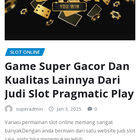
SLOT ONLINE
Game Super Gacor Dan
Kualitas Lainnya Dari
Judi Slot Pragmatic Play
superadmin
Jan 3, 2025
0
Variasi permainan slot online memang sangat
banyakDengan anda bermain dari satu website judi slot
saja, anda bisa menemukan lebih…