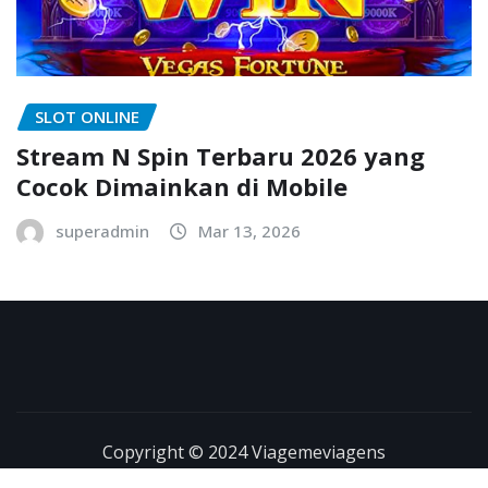
SLOT ONLINE
Stream N Spin Terbaru 2026 yang
Cocok Dimainkan di Mobile
superadmin
Mar 13, 2026
Copyright © 2024 Viagemeviagens