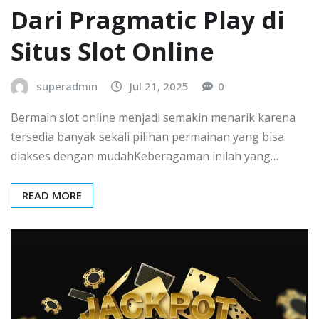
Dari Pragmatic Play di
Situs Slot Online
superadmin
Jul 21, 2025
0
Bermain slot online menjadi semakin menarik karena
tersedia banyak sekali pilihan permainan yang bisa
diakses dengan mudahKeberagaman inilah yang…
READ MORE