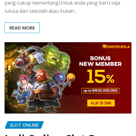
yang cukup menantangUntuk anda yang baru saja
lulusa dari sekolah atau kuliah…
READ MORE
SLOT ONLINE