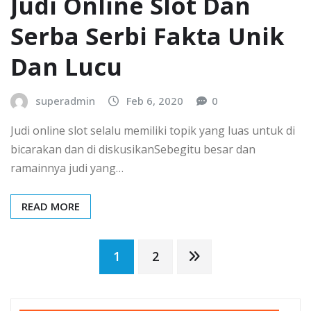
Judi Online Slot Dan
Serba Serbi Fakta Unik
Dan Lucu
superadmin
Feb 6, 2020
0
Judi online slot selalu memiliki topik yang luas untuk di
bicarakan dan di diskusikanSebegitu besar dan
ramainnya judi yang…
READ MORE
Posts
1
2
pagination