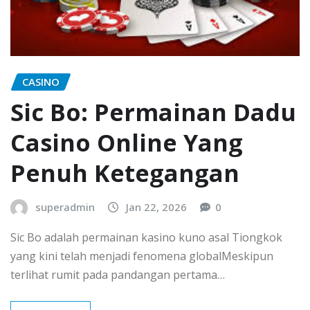
CASINO
Sic Bo: Permainan Dadu
Casino Online Yang
Penuh Ketegangan
superadmin
Jan 22, 2026
0
​Sic Bo adalah permainan kasino kuno asal Tiongkok
yang kini telah menjadi fenomena globalMeskipun
terlihat rumit pada pandangan pertama…