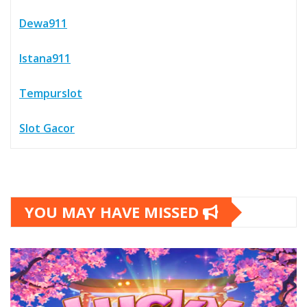
Dewa911
Istana911
Tempurslot
Slot Gacor
YOU MAY HAVE MISSED