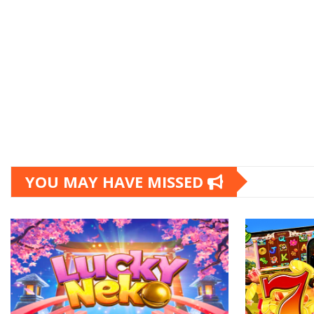
YOU MAY HAVE MISSED