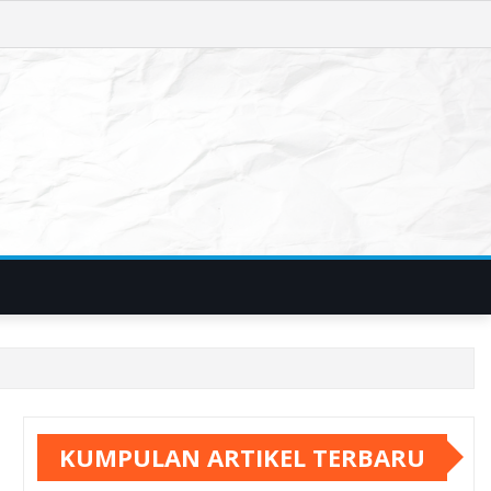
KUMPULAN ARTIKEL TERBARU