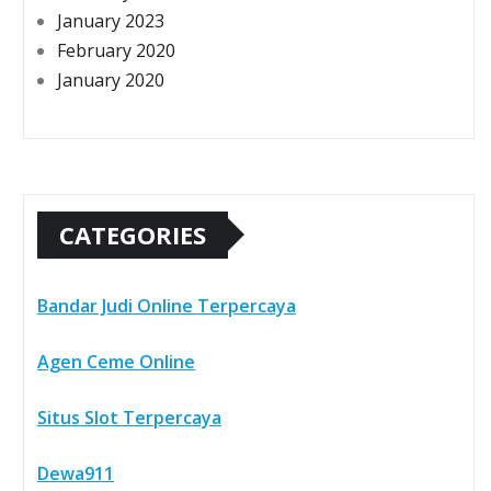
January 2023
February 2020
January 2020
CATEGORIES
Bandar Judi Online Terpercaya
Agen Ceme Online
Situs Slot Terpercaya
Dewa911