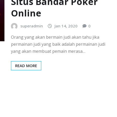
Situs Bandar Poker
Online
superadmin
Jan 14, 2020
0
Orang yang akan bermain judi akan tahu jika
permainan judi yang baik adalah permainan judi
yang akan membuat pemain merasa…
READ MORE