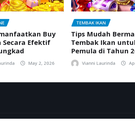
NE
TEMBAK IKAN
manfaatkan Buy
Tips Mudah Berma
n Secara Efektif
Tembak Ikan untu
ungkad
Pemula di Tahun 2
aurinda
May 2, 2026
Vianni Laurinda
Ap
Kebijakan Privasi
Kon