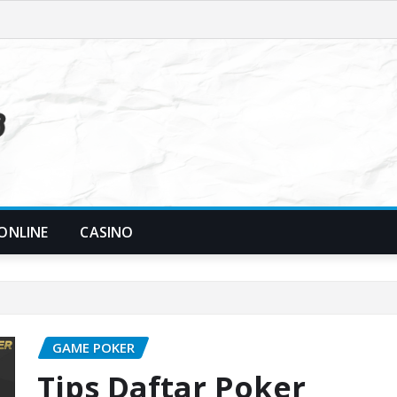
ONLINE
CASINO
GAME POKER
Tips Daftar Poker