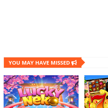
YOU MAY HAVE MISSED