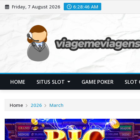
Skip
Friday, 7 August 2026
6:28:47 AM
to
content
HOME
SITUS SLOT
GAME POKER
SLOT 
Home
2026
March