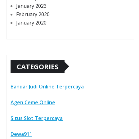
January 2023
February 2020
January 2020
CATEGORIES
Bandar Judi Online Terpercaya
Agen Ceme Online
Situs Slot Terpercaya
Dewa911