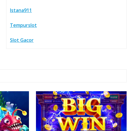
Istana911
Tempurslot
Slot Gacor