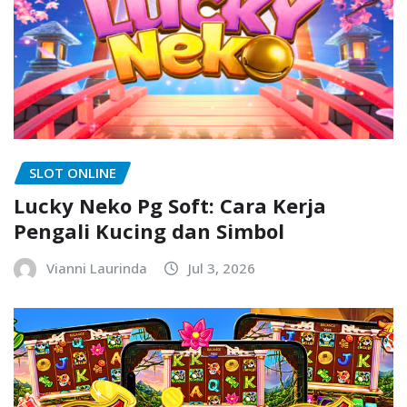
SLOT ONLINE
Lucky Neko Pg Soft: Cara Kerja
Pengali Kucing dan Simbol
Vianni Laurinda
Jul 3, 2026