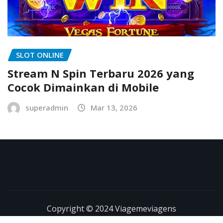
SLOT ONLINE
Stream N Spin Terbaru 2026 yang
Cocok Dimainkan di Mobile
superadmin
Mar 13, 2026
Copyright © 2024 Viagemeviagens