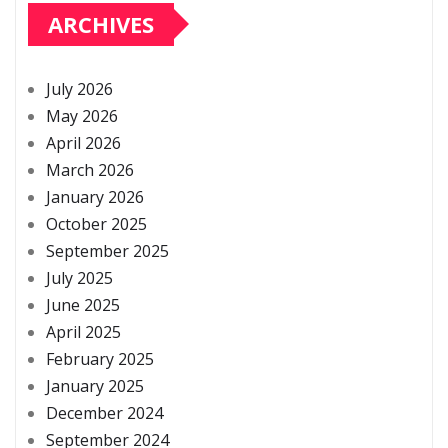
ARCHIVES
July 2026
May 2026
April 2026
March 2026
January 2026
October 2025
September 2025
July 2025
June 2025
April 2025
February 2025
January 2025
December 2024
September 2024