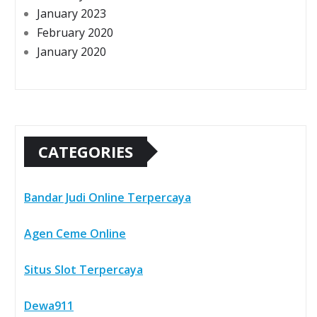
January 2023
February 2020
January 2020
CATEGORIES
Bandar Judi Online Terpercaya
Agen Ceme Online
Situs Slot Terpercaya
Dewa911