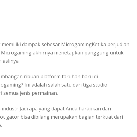
g memiliki dampak sebesar MicrogamingKetika perjudian
, Microgaming akhirnya menetapkan panggung untuk
aslinya.
mbangan ribuan platform taruhan baru di
gaming? Ini adalah salah satu dari tiga studio
i semua jenis permainan.
ndustriJadi apa yang dapat Anda harapkan dari
t gacor bisa dibilang merupakan bagian terkuat dari
.