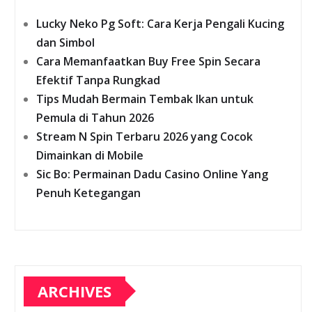
Lucky Neko Pg Soft: Cara Kerja Pengali Kucing
dan Simbol
Cara Memanfaatkan Buy Free Spin Secara
Efektif Tanpa Rungkad
Tips Mudah Bermain Tembak Ikan untuk
Pemula di Tahun 2026
Stream N Spin Terbaru 2026 yang Cocok
Dimainkan di Mobile
Sic Bo: Permainan Dadu Casino Online Yang
Penuh Ketegangan
ARCHIVES