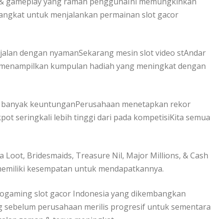
i & gameplay yang ramah penggunaIni memungkinkan
gkat untuk menjalankan permainan slot gacor
rjalan dengan nyamanSekarang mesin slot video stAndar
i menampilkan kumpulan hadiah yang meningkat dengan
an banyak keuntunganPerusahaan menetapkan rekor
pot seringkali lebih tinggi dari pada kompetisiKita semua
 Loot, Bridesmaids, Treasure Nil, Major Millions, & Cash
 memiliki kesempatan untuk mendapatkannya.
ogaming slot gacor Indonesia yang dikembangkan
g sebelum perusahaan merilis progresif untuk sementara