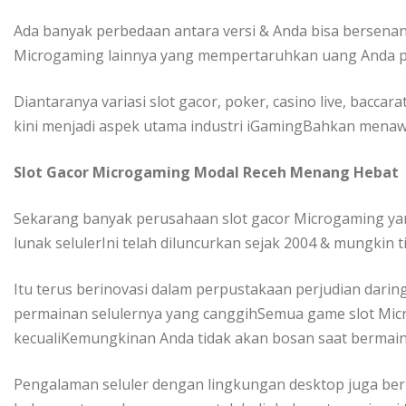
Ada banyak perbedaan antara versi & Anda bisa bersenan
Microgaming lainnya yang mempertaruhkan uang Anda p
Diantaranya variasi slot gacor, poker, casino live, baccara
kini menjadi aspek utama industri iGamingBahkan men
Slot Gacor Microgaming Modal Receh Menang Hebat
Sekarang banyak perusahaan slot gacor Microgaming
lunak selulerIni telah diluncurkan sejak 2004 & mungkin
Itu terus berinovasi dalam perpustakaan perjudian dar
permainan selulernya yang canggihSemua game slot Micro
kecualiKemungkinan Anda tidak akan bosan saat bermain
Pengalaman seluler dengan lingkungan desktop juga be