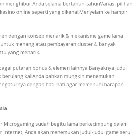
 akan menghibur Anda selama bertahun-tahunVariasi pilihan
asino online seperti yang dikenal.Menyelam ke hampir
men dengan konsep menarik & mekanisme game lama
a untuk menang atau pembayaran cluster & banyak
atu yang menarik.
gai putaran bonus & elemen lainnya Banyaknya judul
 berulang kaliAnda bahkan mungkin menemukan
mengaturnya dengan hati-hati agar memenuhi harapan
sia
gacor Microgaming sudah begitu lama berkecimpung dalam
ar Internet, Anda akan menemukan judul-judul game seru