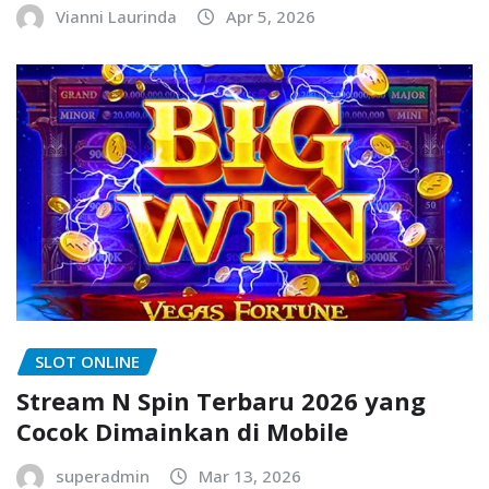
Vianni Laurinda
Apr 5, 2026
SLOT ONLINE
Stream N Spin Terbaru 2026 yang
Cocok Dimainkan di Mobile
superadmin
Mar 13, 2026