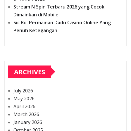
Stream N Spin Terbaru 2026 yang Cocok
Dimainkan di Mobile
Sic Bo: Permainan Dadu Casino Online Yang
Penuh Ketegangan
ARCHIVES
July 2026
May 2026
April 2026
March 2026
January 2026
October 2025