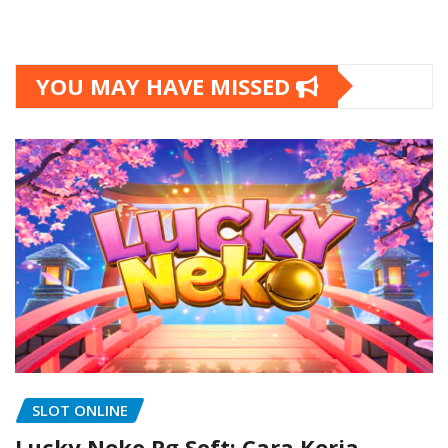
YOU MAY HAVE MISSED
SLOT ONLINE
Lucky Neko Pg Soft: Cara Kerja