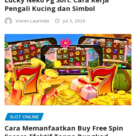
Pengali Kucing dan Simbol
Vianni Laurinda
Jul 3, 2026
SLOT ONLINE
Cara Memanfaatkan Buy Free Spin