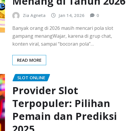
Menang di Tahun 2026
Zia Agneta
Jan 14, 2026
0
Banyak orang di 2026 masih mencari pola slot
gampang menangWajar, karena di grup chat,
konten viral, sampai “bocoran pola”…
READ MORE
SLOT ONLINE
Provider Slot
Terpopuler: Pilihan
Pemain dan Prediksi
2025