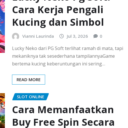
Cara Kerja Pengali
Kucing dan Simbol
Vianni Laurinda
Jul 3, 2026
0
Lucky Neko dari PG Soft terlihat ramah di mata, tapi
mekaniknya tak sesederhana tampilannyaGame
bertema kucing keberuntungan ini sering…
READ MORE
SLOT ONLINE
Cara Memanfaatkan
Buy Free Spin Secara