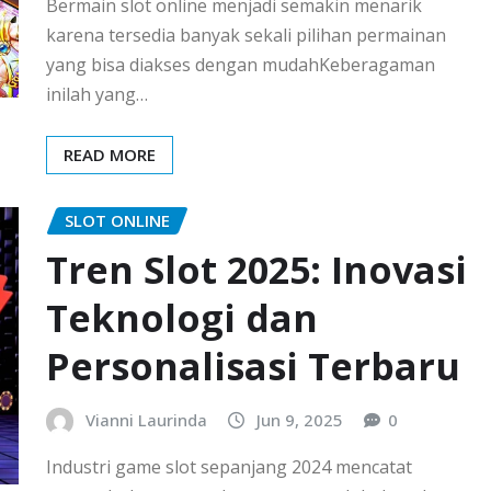
Bermain slot online menjadi semakin menarik
karena tersedia banyak sekali pilihan permainan
yang bisa diakses dengan mudahKeberagaman
inilah yang…
READ MORE
SLOT ONLINE
Tren Slot 2025: Inovasi
Teknologi dan
Personalisasi Terbaru
Vianni Laurinda
Jun 9, 2025
0
Industri game slot sepanjang 2024 mencatat