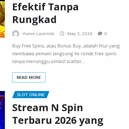
Efektif Tanpa
Rungkad
Vianni Laurinda
May 2, 2026
0
Buy Free Spins, atau Bonus Buy, adalah fitur yang
membawa pemain langsung ke ronde free spins
tanpa menunggu simbol scatter…
READ MORE
SLOT ONLINE
Stream N Spin
Terbaru 2026 yang