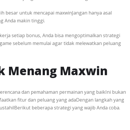
ebih besar untuk mencapai maxwinJangan hanya asal
ng Anda makin tinggi.
kerja setiap bonus, Anda bisa mengoptimalkan strategi
 game sebelum memulai agar tidak melewatkan peluang
tuk Menang Maxwin
 terencana dan pemahaman permainan yang baikIni bukan
aatkan fitur dan peluang yang adaDengan langkah yang
tahilBerikut beberapa strategi yang wajib Anda coba.