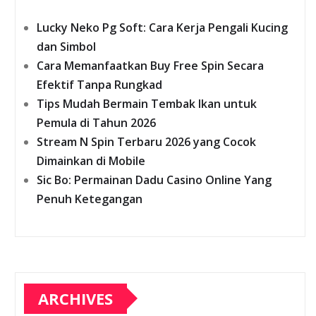
Lucky Neko Pg Soft: Cara Kerja Pengali Kucing
dan Simbol
Cara Memanfaatkan Buy Free Spin Secara
Efektif Tanpa Rungkad
Tips Mudah Bermain Tembak Ikan untuk
Pemula di Tahun 2026
Stream N Spin Terbaru 2026 yang Cocok
Dimainkan di Mobile
Sic Bo: Permainan Dadu Casino Online Yang
Penuh Ketegangan
ARCHIVES